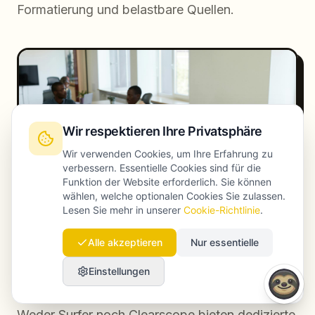
Formatierung und belastbare Quellen.
Wir respektieren Ihre Privatsphäre
Wir verwenden Cookies, um Ihre Erfahrung zu
verbessern. Essentielle Cookies sind für die
Funktion der Website erforderlich. Sie können
wählen, welche optionalen Cookies Sie zulassen.
Lesen Sie mehr in unserer
Cookie-Richtlinie
.
Alle akzeptieren
Nur essentielle
Launchmind vs Surfer vs Clearscope: a structured
comparison - Comparison
Einstellungen
Weder Surfer noch Clearscope bieten dedizierte