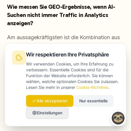
Wie messen Sie GEO-Ergebnisse, wenn AI-
Suchen nicht immer Traffic in Analytics
anzeigen?
Am aussagekräftigsten ist die Kombination aus
drei Signalen: direkte Erfassung von Zitationen
in Perplexity und ChatGPT, manuell oder mit
Wir respektieren Ihre Privatsphäre
Tools, die Entwicklung des markenbezogenen
Wir verwenden Cookies, um Ihre Erfahrung zu
verbessern. Essentielle Cookies sind für die
Suchvolumens in der Google Search Console
Funktion der Website erforderlich. Sie können
und Referral-Traffic aus Perplexity, der bei
wählen, welche optionalen Cookies Sie zulassen.
Lesen Sie mehr in unserer
Cookie-Richtlinie
.
Klicks an GA4 übergeben wird. Zusammen
ergibt das ein belastbares Bild des GEO-ROI,
Alle akzeptieren
Nur essentielle
auch wenn die direkte Zuordnung nicht immer
Einstellungen
vollständig möglich ist.