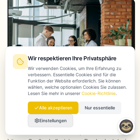
Wir respektieren Ihre Privatsphäre
Wir verwenden Cookies, um Ihre Erfahrung zu
verbessern. Essentielle Cookies sind für die
Funktion der Website erforderlich. Sie können
wählen, welche optionalen Cookies Sie zulassen.
How to structure content for both Google and ChatGPT
Lesen Sie mehr in unserer
Cookie-Richtlinie
.
simultaneously - GEO
Alle akzeptieren
Nur essentielle
Erfindet ChatGPT Quellen?
Einstellungen
Ja. ChatGPT und ähnliche Sprachmodelle