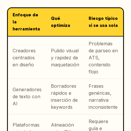
Enfoque de
Qué
Riesgo típico
la
optimiza
si se usa sola
herramienta
Problemas
Creadores
Pulido visual
de parseo en
centrados
y rapidez de
ATS,
en diseño
maquetación
contenido
flojo
Borradores
Frases
Generadores
rápidos e
genéricas,
de texto con
inserción de
narrativa
AI
keywords
inconsistente
Requiere
Plataformas
Alineación
guía e