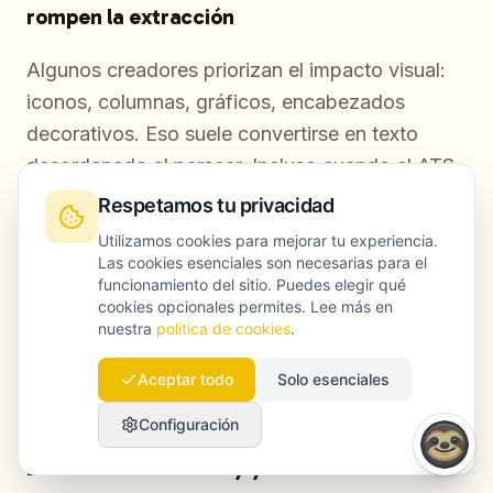
rompen la extracción
Algunos creadores priorizan el impacto visual:
iconos, columnas, gráficos, encabezados
decorativos. Eso suele convertirse en texto
desordenado al parsear. Incluso cuando el ATS
no colapsa, al recruiter le cuesta escanear.
Respetamos tu privacidad
Utilizamos cookies para mejorar tu experiencia.
Si alguien insiste en diseño, pon límites: una sola
Las cookies esenciales son necesarias para el
funcionamiento del sitio. Puedes elegir qué
columna, encabezados estándar, nada de texto
cookies opcionales permites. Lee más en
incrustado como imagen y exportación que
nuestra
política de cookies
.
conserve capas de texto. Empezar con plantillas
Aceptar todo
Solo esenciales
pensadas para ATS reduce riesgos.
Configuración
Evitar el CV “una vez y ya está”