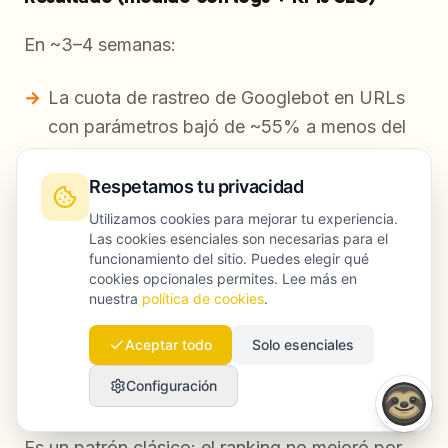
En ~3–4 semanas:
La cuota de rastreo de Googlebot en URLs
con parámetros bajó de ~55% a menos del
20%.
Respetamos tu privacidad
Los hits 3xx cayeron de forma notable al
Utilizamos cookies para mejorar tu experiencia.
corregir enlaces internos.
Las cookies esenciales son necesarias para el
funcionamiento del sitio. Puedes elegir qué
El p95 de respuesta para bots mejoró tras
cookies opcionales permites. Lee más en
cambios de caché.
nuestra
política de cookies
.
Las nuevas URLs de producto se rastreaban
Aceptar todo
Solo esenciales
antes tras publicarse, acelerando el
Configuración
descubrimiento.
Es un patrón clásico: el ranking no mejoró por