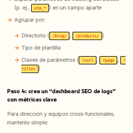
(p. ej.,
) en un campo aparte
utm_*
Agrupar por:
Directorio (
,
)
/blog/
/products/
Tipo de plantilla
Claves de parámetros (
,
,
?sort
?page
?
)
filter
Paso 4: crea un “dashboard SEO de logs”
con métricas clave
Para dirección y equipos cross-funcionales,
mantenlo simple: