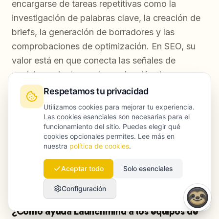
encargarse de tareas repetitivas como la
investigación de palabras clave, la creación de
briefs, la generación de borradores y las
comprobaciones de optimización. En SEO, su
valor está en que conecta las señales de
posicionamiento con la producción de
contenido, de modo que cada pieza se
Respetamos tu privacidad
construye sobre demanda de búsqueda
Utilizamos cookies para mejorar tu experiencia.
validada y análisis competitivo, no sobre
Las cookies esenciales son necesarias para el
funcionamiento del sitio. Puedes elegir qué
intuiciones editoriales. Aun así, la
cookies opcionales permites. Lee más en
responsabilidad sobre la exactitud, los insights
nuestra
política de cookies
.
propios y la voz de marca sigue estando en
Aceptar todo
Solo esenciales
manos del equipo humano.
Configuración
¿Cómo ayuda Launchmind a los equipos de