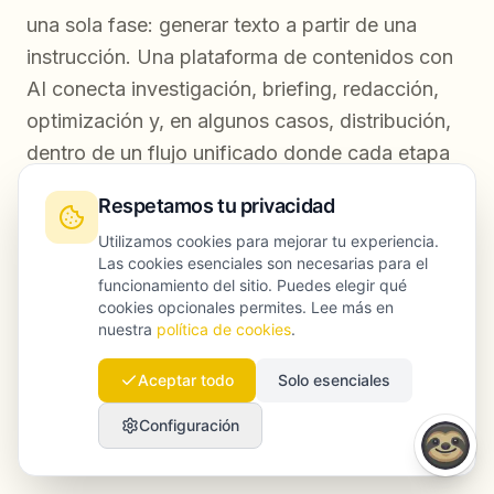
una sola fase: generar texto a partir de una
instrucción. Una plataforma de contenidos con
AI conecta investigación, briefing, redacción,
optimización y, en algunos casos, distribución,
dentro de un flujo unificado donde cada etapa
informa a la siguiente. Este enfoque reduce
Respetamos tu privacidad
coordinación manual, conserva el contexto y
Utilizamos cookies para mejorar tu experiencia.
genera piezas preparadas para evaluarse a nivel
Las cookies esenciales son necesarias para el
SEO sin depender de herramientas separadas
funcionamiento del sitio. Puedes elegir qué
cookies opcionales permites. Lee más en
después de redactar.
nuestra
política de cookies
.
Aceptar todo
Solo esenciales
¿Cuántos artículos puede producir de forma
realista un equipo pequeño con
Configuración
automatización de contenidos con AI?