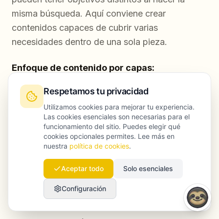
misma búsqueda. Aquí conviene crear
contenidos capaces de cubrir varias
necesidades dentro de una sola pieza.
Enfoque de contenido por capas:
Respetamos tu privacidad
Empieza por la intención dominante
Utilizamos cookies para mejorar tu experiencia.
Añade secciones que respondan a
Las cookies esenciales son necesarias para el
funcionamiento del sitio. Puedes elegir qué
intenciones secundarias
cookies opcionales permites. Lee más en
nuestra
política de cookies
.
Usa enlaces internos para llevar al usuario a
páginas más específicas
Aceptar todo
Solo esenciales
Facilita la navegación entre bloques de
Configuración
contenido según la necesidad