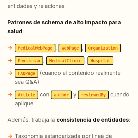
entidades y relaciones.
Patrones de schema de alto impacto para
salud
:
,
,
MedicalWebPage
WebPage
Organization
,
,
Physician
MedicalClinic
Hospital
(cuando el contenido realmente
FAQPage
sea Q&A)
con
y
cuando
Article
author
reviewedBy
aplique
Además, trabaja la
consistencia de entidades
:
Taxonomía estandarizada por línea de