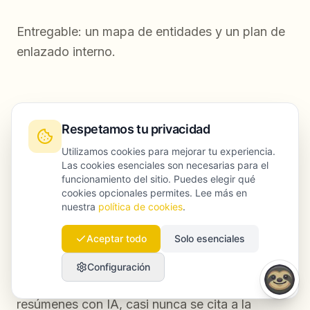
Entregable: un mapa de entidades y un plan de
enlazado interno.
Ejemplo: convertir una página de
Respetamos tu privacidad
tratamiento de diabetes en un activo
Utilizamos cookies para mejorar tu experiencia.
“citable” por IA
Las cookies esenciales son necesarias para el
funcionamiento del sitio. Puedes elegir qué
cookies opcionales permites. Lee más en
Un escenario realista (y muy habitual):
nuestra
política de cookies
.
Aceptar todo
Solo esenciales
Una red regional de clínicas tiene una página de
“Tratamiento de la diabetes tipo 2” que
Configuración
posiciona a mitad de tabla orgánicamente. En
resúmenes con IA, casi nunca se cita a la