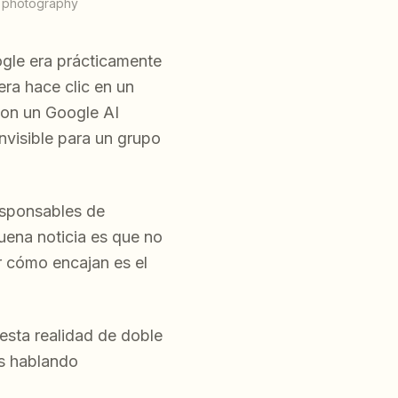
l photography
gle era prácticamente
era hace clic en un
con un Google AI
nvisible para un grupo
esponsables de
uena noticia es que no
r cómo encajan es el
sta realidad de doble
os hablando