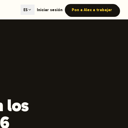
ted content generation with GEO optimization built-in.
Iniciar sesión
Pon a Alex a trabajar
ES
our site.
hmind on Instagram
Like Launchmind on Facebook
 los
26