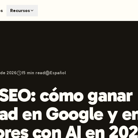
T
os
Recursos
earch engines like ChatGPT, Claude, and Perplexity. Automa
te optimized content automatically. Published directly to y
ants. The future of search visibility.
n 48 hours.
 on LinkedIn
Watch Launchmind on YouTube
Follow Launc
l de 2026
15
min read
Español
 SEO: cómo ganar
dad en Google y en
res con AI en 20