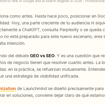
how to rank in Google and AI search engines in 2026 - Professiona
iona como antes. Hasta hace poco, posicionar en Goo
lidad. Hoy, una parte creciente de tu audiencia ni siqui
ectamente a ChatGPT, consulta Perplexity o se queda 
do no está preparado para este nuevo escenario, eres i
lta intención.
ondo del debate
GEO vs SEO
. Y es una cuestión que r
s de negocio tienen que resolver cuanto antes. La b
adas: en la práctica, se refuerzan mutuamente. Entende
ir una estrategia de visibilidad unificada.
mization
de Launchmind se diseñó precisamente para e
trar en soluciones, conviene dejar claro de qué estam