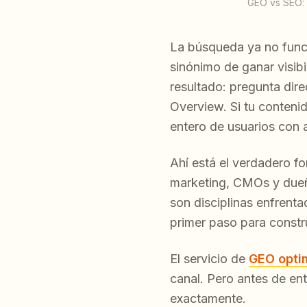
GEO vs SEO: 
La búsqueda ya no func
sinónimo de ganar visibi
resultado: pregunta dir
Overview. Si tu conteni
entero de usuarios con a
Ahí está el verdadero f
marketing, CMOs y dueño
son disciplinas enfrent
primer paso para constru
El servicio de
GEO opti
canal. Pero antes de en
exactamente.