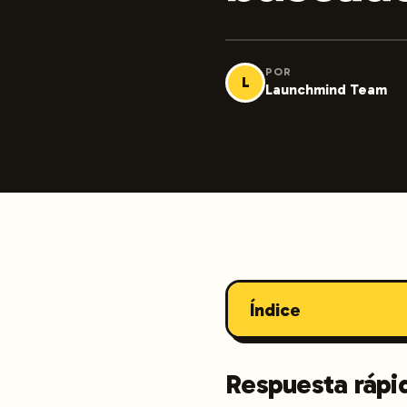
POR
L
Launchmind Team
Índice
Respuesta rápi