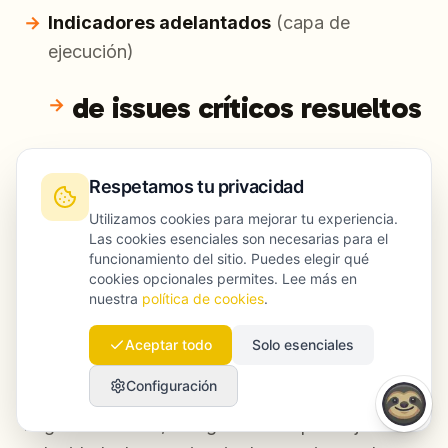
Indicadores adelantados
(capa de
ejecución)
de issues críticos resueltos
Velocidad de refresh de contenido
Respetamos tu privacidad
Cobertura de enlazado interno hacia
Utilizamos cookies para mejorar tu experiencia.
Las cookies esenciales son necesarias para el
páginas prioritarias
funcionamiento del sitio. Puedes elegir qué
cookies opcionales permites. Lee más en
Tasas de aprobación de CWV
nuestra
política de cookies
.
Realidad de datos:
la atribución es difícil. Usa
Aceptar todo
Solo esenciales
modelos direccionales y metodología
Configuración
consistente. Como contexto del valor de
negocio del SEO, Google señala que mejorar la