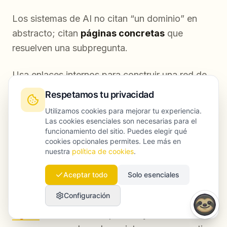
Los sistemas de AI no citan “un dominio” en
abstracto; citan
páginas concretas
que
resuelven una subpregunta.
Usa enlaces internos para construir una red de
conocimiento compacta:
Respetamos tu privacidad
Utilizamos cookies para mejorar tu experiencia.
Una página hub (definición de categoría)
Las cookies esenciales son necesarias para el
funcionamiento del sitio. Puedes elegir qué
Páginas de soporte (implementación,
cookies opcionales permites. Lee más en
herramientas, plantillas)
nuestra
política de cookies
.
Páginas de prueba (casos de éxito)
Aceptar todo
Solo esenciales
Configuración
Si quieres poner esto en marcha rápido, el
SEO
Agent
de Launchmind puede ayudar a detectar