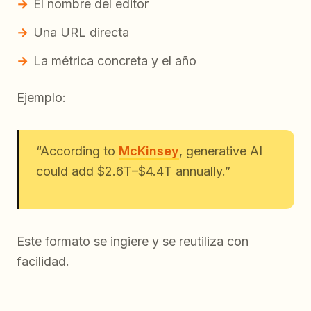
El nombre del editor
Una URL directa
La métrica concreta y el año
Ejemplo:
“According to
McKinsey
, generative AI
could add $2.6T–$4.4T annually.”
Este formato se ingiere y se reutiliza con
facilidad.