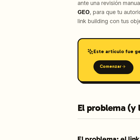
ante una revisión manu
GEO
, para que tu auto
link building con tus ob
Este artículo fue 
Comenzar
El problema (y 
El problema: el lin