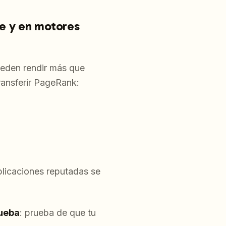
le y en motores
eden rendir más que
ransferir PageRank:
blicaciones reputadas se
rueba
: prueba de que tu