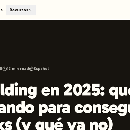
T
os
Recursos
earch engines like ChatGPT, Claude, and Perplexity. Automa
te optimized content automatically. Published directly to y
ants. The future of search visibility.
n 48 hours.
 on LinkedIn
Watch Launchmind on YouTube
Follow Launc
26
12
min read
Español
ilding en 2025: qu
ando para conseg
ks (y qué ya no)