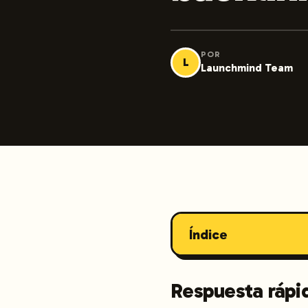
POR
L
Launchmind Team
Índice
Respuesta rápi