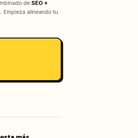
combinado de
SEO +
. Empieza alineando tu
.
cuesta más