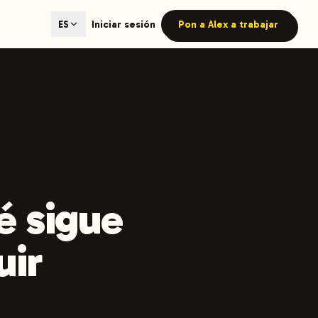
ted content generation with GEO optimization built-in.
Iniciar sesión
Pon a Alex a trabajar
ES
our site.
hmind on Instagram
Like Launchmind on Facebook
é sigue
uir