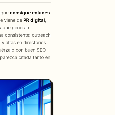
o que
consigue enlaces
le viene de
PR digital
,
s
que generan
ma consistente: outreach
y altas en directorios
refuérzalo con buen SEO
parezca citada tanto en