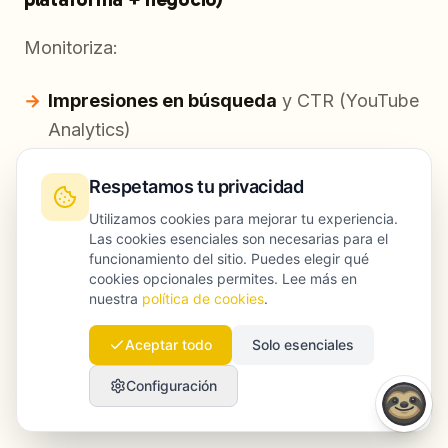
Monitoriza:
Impresiones en búsqueda
y CTR (YouTube
Analytics)
Retención de audiencia
(identifica
Respetamos tu privacidad
timestamps de caída)
Utilizamos cookies para mejorar tu experiencia.
Las cookies esenciales son necesarias para el
Tráfico de vídeos sugeridos
(¿YouTube te
funcionamiento del sitio. Puedes elegir qué
recomienda?)
cookies opcionales permites. Lee más en
nuestra
política de cookies
.
Visitas al perfil y clics en enlaces
(TikTok)
Aceptar todo
Solo esenciales
Conversiones asistidas
(UTMs + GA4)
Configuración
Calidad del lead
(formularios, demos, inicios
de trial)