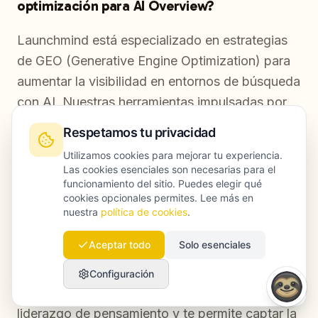
optimización para AI Overview?
Launchmind está especializado en estrategias
de GEO (Generative Engine Optimization) para
aumentar la visibilidad en entornos de búsqueda
con AI. Nuestras herramientas impulsadas por
AI ayudan a reestructurar contenido existente y
Respetamos tu privacidad
a crear nuevas piezas pensadas para destacar
Utilizamos cookies para mejorar tu experiencia.
en sistemas de búsqueda generativa.
Las cookies esenciales son necesarias para el
funcionamiento del sitio. Puedes elegir qué
cookies opcionales permites. Lee más en
nuestra
política de cookies
.
¿Qué ventajas tiene aparecer en los
resultados de AI Overview?
Aceptar todo
Solo esenciales
Aparecer en AI Overview mejora la visibilidad
Configuración
de marca, atrae tráfico cualificado, refuerza el
liderazgo de pensamiento y te permite captar la