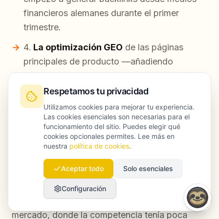
financieros alemanes durante el primer
trimestre.
La optimización GEO
de las páginas
principales de producto —añadiendo
afirmaciones factuales directas, secciones
FAQ estructuradas y definiciones claras—
Respetamos tu privacidad
hizo que sus contenidos aparecieran citados
Utilizamos cookies para mejorar tu experiencia.
Las cookies esenciales son necesarias para el
en AI Overviews para varias búsquedas
funcionamiento del sitio. Puedes elegir qué
objetivo.
cookies opcionales permites. Lee más en
nuestra
política de cookies
.
En el noveno mes, el tráfico orgánico había
Aceptar todo
Solo esenciales
crecido de forma notable, con las mayores
subidas concentradas en búsquedas long tail
Configuración
relacionadas con regulación e investigación de
mercado, donde la competencia tenía poca