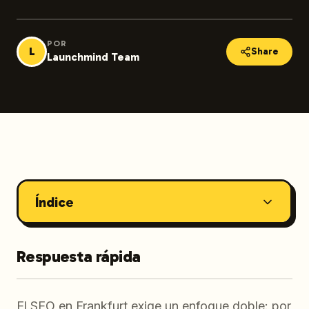
POR
L
Share
Launchmind Team
Índice
Respuesta rápida
El SEO en Frankfurt exige un enfoque doble: por