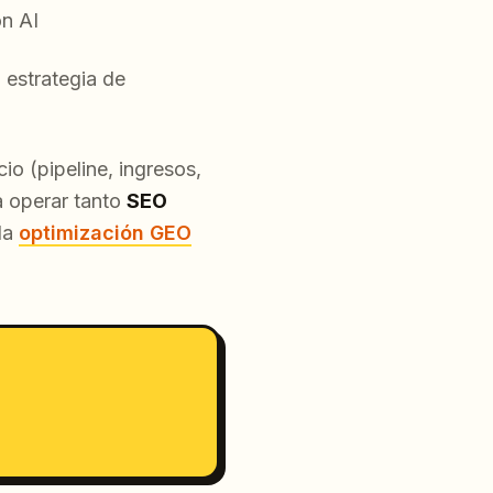
n AI
 estrategia de
io (pipeline, ingresos,
 operar tanto
SEO
la
optimización GEO