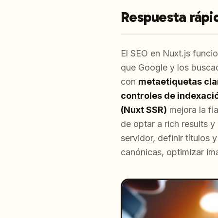
Respuesta rápi
El SEO en Nuxt.js func
que Google y los busca
con
metaetiquetas cla
controles de indexaci
(Nuxt SSR)
mejora la fi
de optar a rich results 
servidor, definir título
canónicas, optimizar im