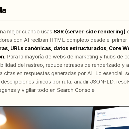
da
iona mejor cuando usas
SSR (server-side rendering)
dores con AI reciban HTML completo desde el primer 
ras, URLs canónicas, datos estructurados, Core We
ón
. Para la mayoría de webs de marketing y hubs de c
abilidad del rastreo, reduce retrasos de renderizado y 
y a citas en respuestas generadas por AI. Lo esencial:
s y descripciones únicos por ruta, añadir JSON-LD, reso
ágenes y vigilar todo en Search Console.