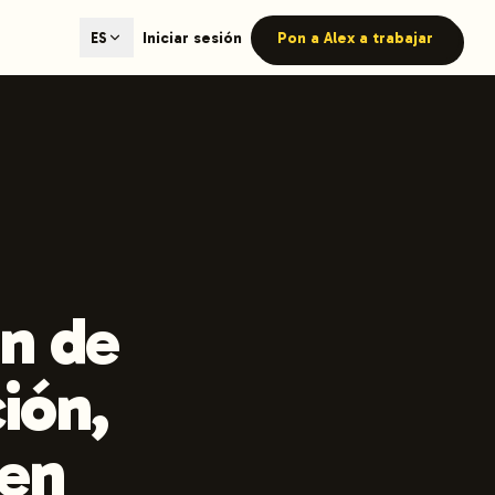
ted content generation with GEO optimization built-in.
Iniciar sesión
Pon a Alex a trabajar
ES
our site.
hmind on Instagram
Like Launchmind on Facebook
n de
ión,
 en