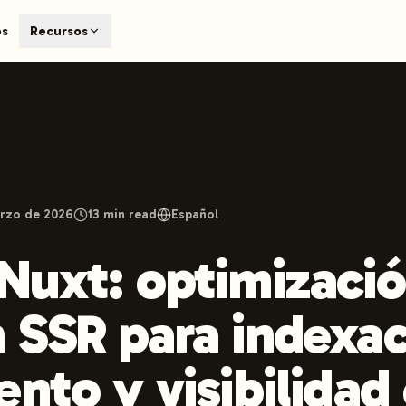
T
os
Recursos
earch engines like ChatGPT, Claude, and Perplexity. Automa
te optimized content automatically. Published directly to y
ants. The future of search visibility.
n 48 hours.
 on LinkedIn
Watch Launchmind on YouTube
Follow Launc
rzo de 2026
13
min read
Español
Nuxt: optimizació
 SSR para indexac
ento y visibilidad