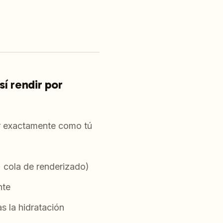
í rendir por
ar exactamente como tú
 cola de renderizado)
nte
s la hidratación