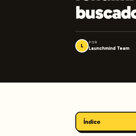
buscado
POR
L
Launchmind Team
Índice