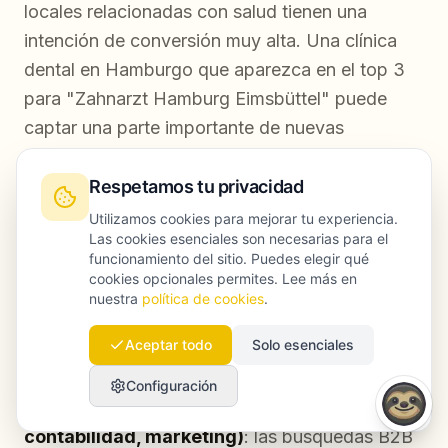
locales relacionadas con salud tienen una
intención de conversión muy alta. Una clínica
dental en Hamburgo que aparezca en el top 3
para "Zahnarzt Hamburg Eimsbüttel" puede
captar una parte importante de nuevas
consultas solo con ese grupo de palabras clave.
Respetamos tu privacidad
Hostelería y restauración
: el mercado
Utilizamos cookies para mejorar tu experiencia.
gastronómico de Hamburgo es muy competido,
Las cookies esenciales son necesarias para el
funcionamiento del sitio. Puedes elegir qué
pero el SEO a nivel de barrio, por ejemplo
cookies opcionales permites. Lee más en
"mejor sushi en Eppendorf" frente a "mejor
nuestra
política de cookies
.
sushi en Hamburgo", suele presentar menos
Aceptar todo
Solo esenciales
competencia y una conversión más alta.
Configuración
Servicios profesionales (consultoría,
contabilidad, marketing)
: las búsquedas B2B