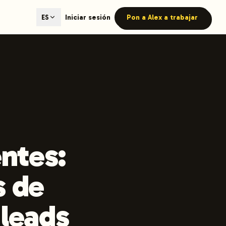
ted content generation with GEO optimization built-in.
Iniciar sesión
Pon a Alex a trabajar
ES
our site.
hmind on Instagram
Like Launchmind on Facebook
entes:
s de
 leads