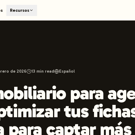
T
os
Recursos
earch engines like ChatGPT, Claude, and Perplexity. Automa
te optimized content automatically. Published directly to y
ants. The future of search visibility.
n 48 hours.
 on LinkedIn
Watch Launchmind on YouTube
Follow Launc
brero de 2026
13
min read
Español
obiliario para ag
timizar tus ficha
a para captar más