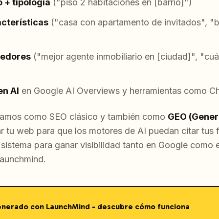
 + tipología
("piso 2 habitaciones en [barrio]")
cterísticas
("casa con apartamento de invitados", "b
dedores
("mejor agente inmobiliario en [ciudad]", "cuá
en AI
en Google AI Overviews y herramientas como Ch
ajamos como SEO clásico y también como
GEO (Gener
ar tu web para que los motores de AI puedan citar tus f
 sistema para ganar visibilidad tanto en Google como 
aunchmind.
generado con LaunchMind - descubre cómo funciona