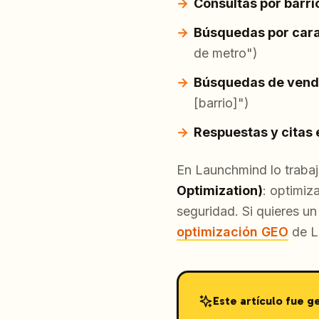
Consultas por barrio
Búsquedas por cara
de metro")
Búsquedas de ven
[barrio]")
Respuestas y citas 
En Launchmind lo trab
Optimization)
: optimiz
seguridad. Si quieres un
optimización GEO
de L
Este artículo fue 