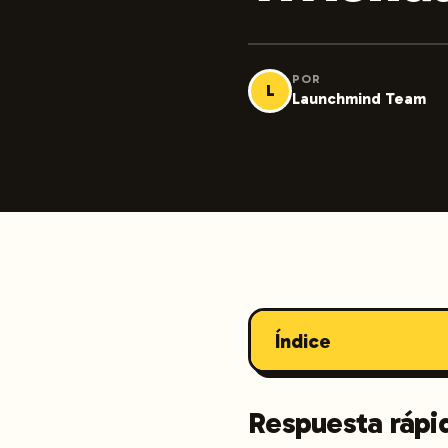
POR
L
Launchmind Team
Índice
Respuesta rápi