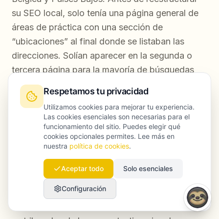
su SEO local, solo tenía una página general de
áreas de práctica con una sección de
“ubicaciones” al final donde se listaban las
direcciones. Solían aparecer en la segunda o
tercera página para la mayoría de búsquedas
por ciudad y apenas salían en recomendaciones
Respetamos tu privacidad
legales generadas por AI.
Utilizamos cookies para mejorar tu experiencia.
Las cookies esenciales son necesarias para el
La intervención siguió exactamente el marco
funcionamiento del sitio. Puedes elegir qué
cookies opcionales permites. Lee más en
descrito arriba:
nuestra
política de cookies
.
Se crearon cinco nuevas páginas de
Aceptar todo
Solo esenciales
ubicación, cada una con contenido único
Configuración
sobre el contexto jurídico local, los abogados
de esa oficina, el funcionamiento de los