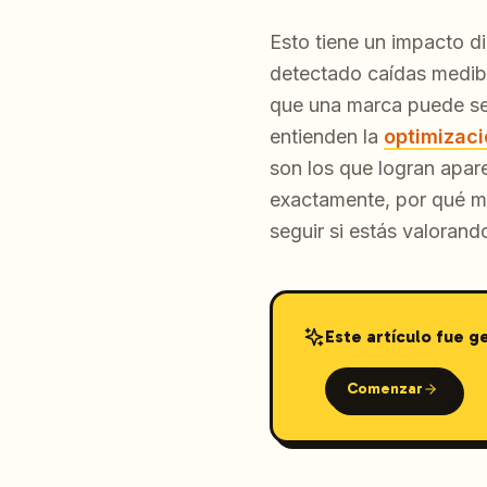
Esto tiene un impacto d
detectado caídas medib
que una marca puede segu
entienden la
optimizac
son los que logran apar
exactamente, por qué mu
seguir si estás valoran
Este artículo fue 
Comenzar