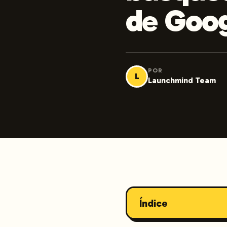
de Goo
POR
L
Launchmind Team
Índice