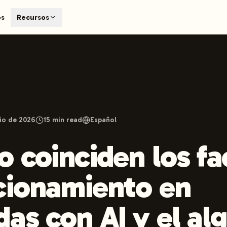
T
os
Recursos
earch engines like ChatGPT, Claude, and Perplexity. Automa
te optimized content automatically. Published directly to y
ants. The future of search visibility.
n 48 hours.
 on LinkedIn
Watch Launchmind on YouTube
Follow Launc
lio de 2026
15
min read
Español
 coinciden los fa
cionamiento en
as con AI y el al