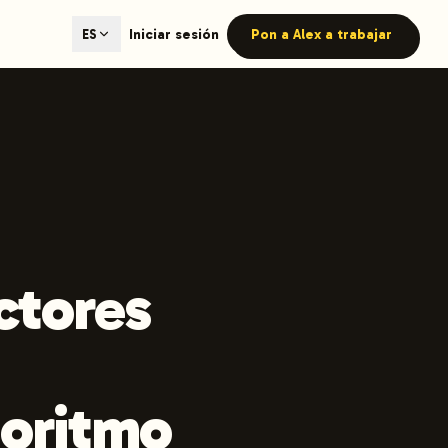
ted content generation with GEO optimization built-in.
Iniciar sesión
Pon a Alex a trabajar
ES
our site.
hmind on Instagram
Like Launchmind on Facebook
ctores
goritmo