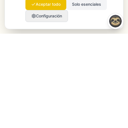
Aceptar todo
Solo esenciales
Configuración
Launchmind
Launchmind escribe y publica artículos auténticos
en tu blog, en piloto automático. Posicionados en
Google, citados por ChatGPT, Claude & Perplexity.
LinkedIn
Instagram
WhatsApp
PRODUCTO
RECURSOS