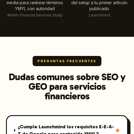
media para rankear términos
del setup a tu primer artículo
YMYL con autoridad
publicado
Ahrefs Financial Services Study
Launchmind
PREGUNTAS FRECUENTES
Dudas comunes sobre SEO y
GEO para servicios
financieros
¿Cumple Launchmind los requisitos E-E-A-
+
T de Google para contenido YMYL?