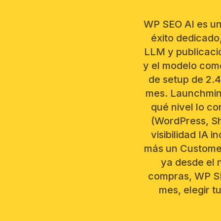
WP SEO AI es un
éxito dedicado
LLM y publicaci
y el modelo come
de setup de 2.4
mes. Launchmind
qué nivel lo c
(WordPress, Sh
visibilidad IA
más un Custome
ya desde el 
compras, WP SE
mes, elegir 