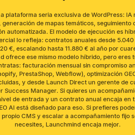
a plataforma seria exclusiva de WordPress: IA 
, generación de mapas temáticos, seguimiento de
ón automatizada. El modelo de ejecución es híb
rcial lo refleja: contratos anuales desde 5.04
20 €, escalando hasta 11.880 € al año por cuare
 ofrece ese mismo modelo híbrido, pero eres t
ontratas: facturación mensual sin compromiso a
opify, PrestaShop, Webflow), optimización GE
 incluidas, y desde Launch Direct un gerente de 
r Success Manager. Si quieres un acompañamie
nivel de entrada y un contrato anual encaja en 
O AI está diseñado para eso. Si prefieres pode
tu propio CMS y escalar a acompañamiento fijo s
necesites, Launchmind encaja mejor.