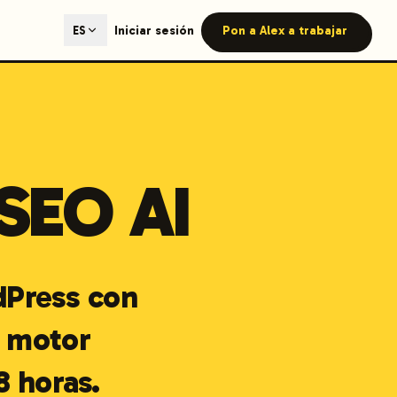
ted content generation with GEO optimization built-in.
Iniciar sesión
Pon a Alex a trabajar
ES
our site.
SEO AI
hmind on Instagram
Like Launchmind on Facebook
dPress con
n motor
8 horas.