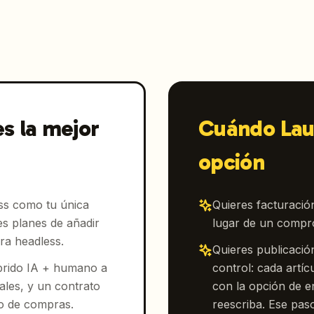
s la mejor
Cuándo Lau
opción
s como tu única
Quieres facturaci
es planes de añadir
lugar de un compr
ra headless.
Quieres publicació
brido IA + humano a
control: cada artíc
ales, y un contrato
con la opción de e
o de compras.
reescriba. Ese pas