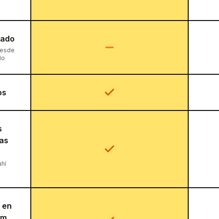
cado
desde
lo
os
s
ias
ahí
 en
am