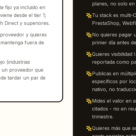
planes, no solo en
e fijo ya incluido en
iene desde el tier 1;
Tu stack es multi
 Direct y superiores.
PrestaShop, Webfl
o proveedor y quieres
No quieres pagar u
 mantenga fuera de
primer día antes de
Quieres visibilidad
o (industrias
reportada como par
s un proveedor que
Publicas en múltip
ede tardar un par de
específicos por loc
nativo, no traducció
Mides el valor en 
citados - no en r
trimestre.
Quieres más que ar