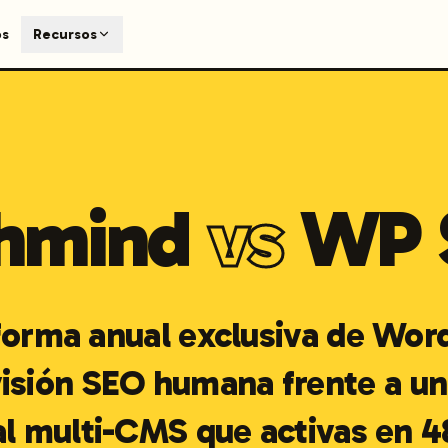
T
os
Recursos
earch engines like ChatGPT, Claude, and Perplexity. Automa
te optimized content automatically. Published directly to y
ants. The future of search visibility.
n 48 hours.
hmind
vs
WP 
 on LinkedIn
Watch Launchmind on YouTube
Follow Launc
forma anual exclusiva de Wor
isión SEO humana frente a u
 multi-CMS que activas en 4