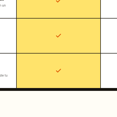
n un
de tu