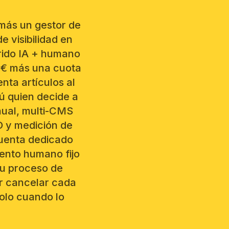
más un gestor de
 visibilidad en
rido IA + humano
0 € más una cuota
nta artículos al
ú quien decide a
nual, multi-CMS
O y medición de
cuenta dedicado
nto humano fijo
tu proceso de
r cancelar cada
olo cuando lo