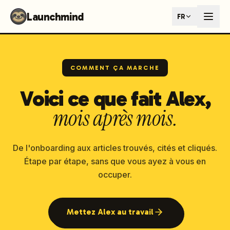
Launchmind - AI SEO Content Generator for Google & ChatGP
Launchmind
FR
AI-powered SEO articles that rank in both Google and AI s
How It Works
Connect your blog, set your keywords, and let our AI genera
SEO + GEO Dual Optimization
Rank in traditional search engines AND get cited by AI assist
COMMENT ÇA MARCHE
Pricing Plans
Voici ce que fait Alex,
Fixed monthly plans, no hourly rates. First article live withi
Follow Launchmind on X (Twitter)
Connect with Launchmind
mois après mois.
De l'onboarding aux articles trouvés, cités et cliqués.
Étape par étape, sans que vous ayez à vous en
occuper.
Mettez Alex au travail