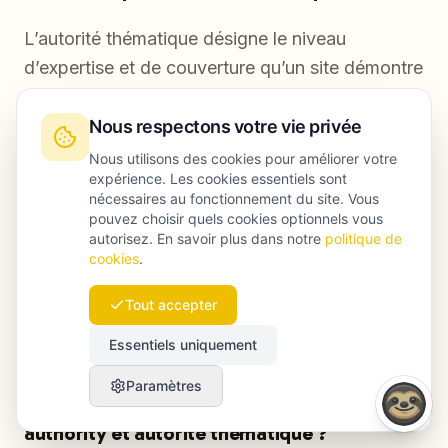
L’autorité thématique désigne le niveau
d’expertise et de couverture qu’un site démontre
sur un sujet précis aux yeux des moteurs de
recherche. Elle se construit en publiant un
Nous respectons votre vie privée
ensemble de contenus liés entre eux, traitant
Nous utilisons des cookies pour améliorer votre
expérience. Les cookies essentiels sont
une thématique sous plusieurs angles, plutôt
nécessaires au fonctionnement du site. Vous
qu’en visant uniquement des mots-clés isolés.
pouvez choisir quels cookies optionnels vous
autorisez. En savoir plus dans notre
politique de
Un site doté d’une forte autorité thématique se
cookies
.
positionne plus régulièrement et a davantage de
chances d’être cité par les moteurs de réponse
Tout accepter
fondés sur l’AI.
Essentiels uniquement
Paramètres
Quelle est la différence entre domain
authority et autorité thématique ?