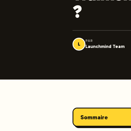
?
PAR
L
Launchmind Team
Sommaire