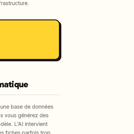
frastructure.
mmatique
r une base de données
is vous générez des
èle. L’AI intervient
es fiches parfois trop