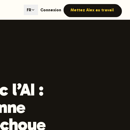
ted content generation with GEO optimization built-in.
Connexion
Mettez Alex au travail
FR
our site.
hmind on Instagram
Like Launchmind on Facebook
l’AI :
onne
échoue