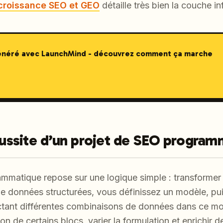
 croissance SEO et GEO
détaille très bien la couche in
généré avec LaunchMind - découvrez comment ça marche
réussite d’un projet de SEO progra
ammatique repose sur une logique simple : transforme
e données structurées, vous définissez un modèle, pu
ctant différentes combinaisons de données dans ce mod
on de certains blocs, varier la formulation et enrichir d