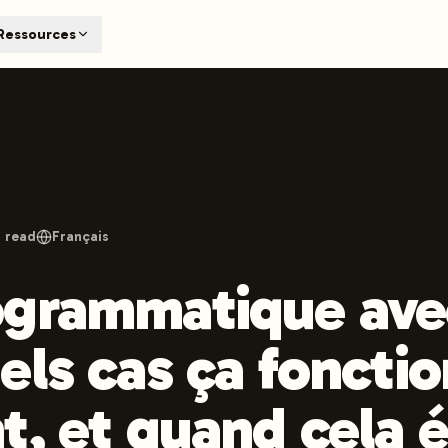
T
Ressources
earch engines like ChatGPT, Claude, and Perplexity. Automa
te optimized content automatically. Published directly to y
ants. The future of search visibility.
n 48 hours.
 on LinkedIn
Watch Launchmind on YouTube
Follow Launc
 read
Français
grammatique avec 
els cas ça foncti
t, et quand cela 