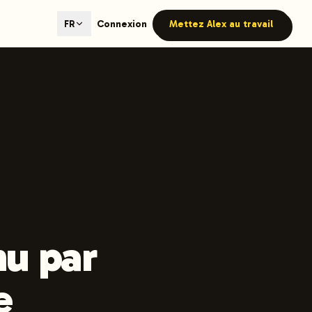
ted content generation with GEO optimization built-in.
Connexion
Mettez Alex au travail
FR
our site.
hmind on Instagram
Like Launchmind on Facebook
nu par
e