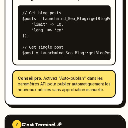
// Get blog posts

$posts = Launchmind_Seo_Blog::getBlogPosts([

    'limit' => 10,

    'lang' => 'en'

]);

// Get single post

$post = Launchmind_Seo_Blog::getBlogPost('my-s
Conseil pro:
Activez "Auto-publish" dans les
paramètres API pour publier automatiquement les
nouveaux articles sans approbation manuelle.
C'est Terminé! 🎉
✓