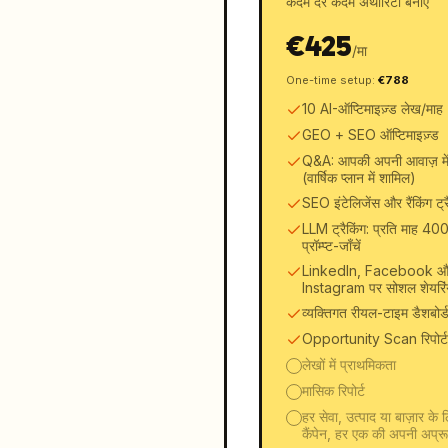
कदम दर कदम अथॉरिटी बनाएं
€
425
/
मा
One-time setup
:
€
788
10 AI-ऑप्टिमाइज़्ड लेख/माह
GEO + SEO ऑप्टिमाइज़्ड
Q&A: आपकी अपनी आवाज़ मे
(वार्षिक प्लान में शामिल)
SEO इंटेलिजेंस और रैंकिंग ट्
LLM ट्रैकिंग: प्रति माह 40
प्रॉम्प्ट-जाँचें
LinkedIn, Facebook औ
Instagram पर सोशल शेयरिं
व्यक्तिगत रीयल-टाइम डैशबोर्
Opportunity Scan रिपोर्ट
लेखों में प्राथमिकता
मासिक रिपोर्ट
हर सेवा, उत्पाद या बाज़ार के 
कैंपेन, हर एक की अपनी अप्र