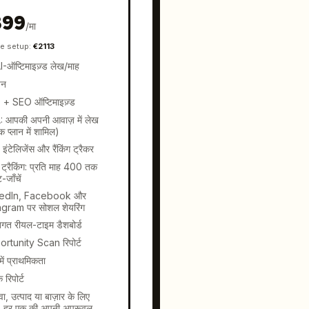
399
/
मा
e setup
:
€
2113
-ऑप्टिमाइज़्ड लेख/माह
ेन
+ SEO ऑप्टिमाइज़्ड
 आपकी अपनी आवाज़ में लेख
िक प्लान में शामिल)
ंटेलिजेंस और रैंकिंग ट्रैकर
ट्रैकिंग: प्रति माह 400 तक
्ट-जाँचें
kedIn, Facebook और
agram पर सोशल शेयरिंग
तिगत रीयल-टाइम डैशबोर्ड
rtunity Scan रिपोर्ट
 में प्राथमिकता
 रिपोर्ट
वा, उत्पाद या बाज़ार के लिए
ेन, हर एक की अपनी अप्रूवल