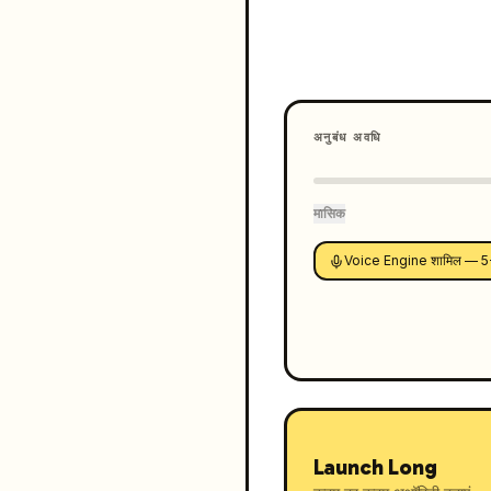
अनुबंध अवधि
मासिक
Voice Engine शामिल — 5-मिनट
Launch Long