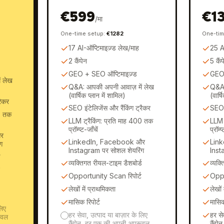
€
599
€
1
/
मा
One-time setup
:
€
1282
One-tim
17 AI-ऑप्टिमाइज़्ड लेख/माह
25 AI
2 कैंपेन
5 कैंप
GEO + SEO ऑप्टिमाइज़्ड
GEO 
ं लेख
Q&A: आपकी अपनी आवाज़ में लेख
Q&A:
(वार्षिक प्लान में शामिल)
(वार्ष
रैकर
SEO इंटेलिजेंस और रैंकिंग ट्रैकर
SEO इ
0 तक
LLM ट्रैकिंग: प्रति माह 400 तक
LLM 
प्रॉम्प्ट-जाँचें
प्रॉम्प
र
LinkedIn, Facebook और
Lin
ग
Instagram पर सोशल शेयरिंग
Inst
ड
व्यक्तिगत रीयल-टाइम डैशबोर्ड
व्यक्
Opportunity Scan रिपोर्ट
Oppo
लेखों में प्राथमिकता
लेखों
मासिक रिपोर्ट
मासिक
लिए
हर सेवा, उत्पाद या बाज़ार के लिए
हर से
ूवल
कैंपेन, हर एक की अपनी अप्रूवल
कैंप