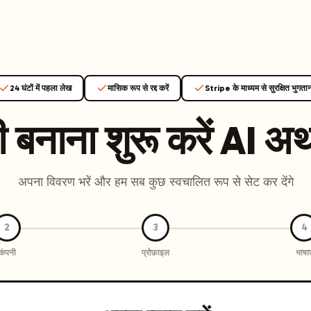
T
earch engines like ChatGPT, Claude, and Perplexity. Automa
te optimized content automatically. Published directly to y
24 घंटों में पहला लेख
मासिक रूप से रद्द करें
Stripe के माध्यम से सुरक्षित भुगता
ants. The future of search visibility.
बनाना शुरू करें
AI अथ
n 48 hours.
 on LinkedIn
Watch Launchmind on YouTube
Follow Launc
अपना विवरण भरें और हम सब कुछ स्वचालित रूप से सेट कर देंगे
2
3
4
कंपनी
प्रोफ़ाइल
भाषाए