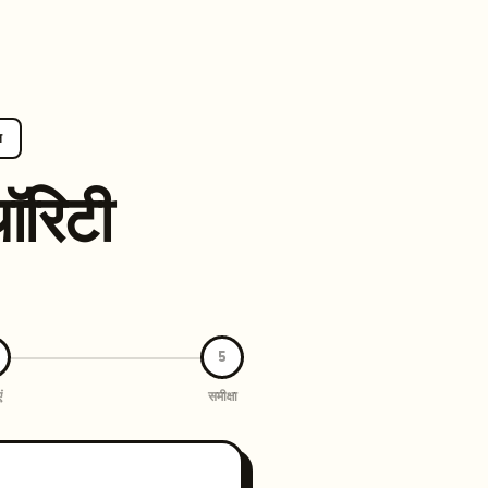
ted content generation with GEO optimization built-in.
our site.
न
ॉरिटी
hmind on Instagram
Like Launchmind on Facebook
5
ं
समीक्षा