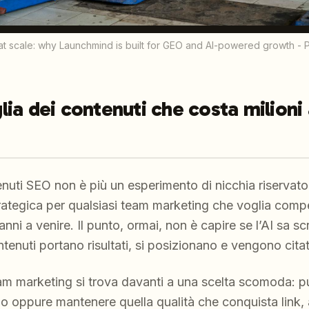
at scale: why Launchmind is built for GEO and AI-powered growth - 
iglia dei contenuti che costa milioni
uti SEO non è più un esperimento di nicchia riservato
rategica per qualsiasi team marketing che voglia compe
anni a venire. Il punto, ormai, non è capire se l’AI sa scr
tenuti portano risultati, si posizionano e vengono citat
am marketing si trova davanti a una scelta scomoda: pu
no oppure mantenere quella qualità che conquista link,