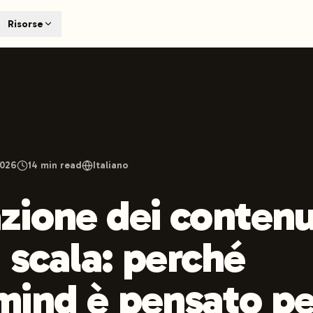
T
Risorse
earch engines like ChatGPT, Claude, and Perplexity. Automa
te optimized content automatically. Published directly to y
ants. The future of search visibility.
n 48 hours.
 on LinkedIn
Watch Launchmind on YouTube
Follow Launc
2026
14
min read
Italiano
ione dei contenu
a scala: perché
ind è pensato pe