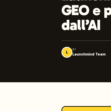
GEO e p
dall’AI
DI
L
Launchmind Team