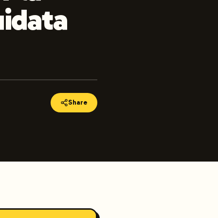
uidata
Share