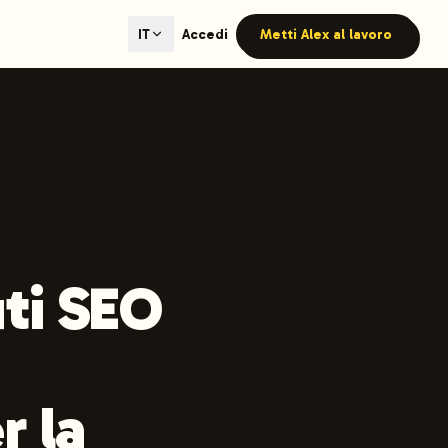
ted content generation with GEO optimization built-in.
Accedi
Metti Alex al lavoro
IT
our site.
hmind on Instagram
Like Launchmind on Facebook
ti SEO
r la