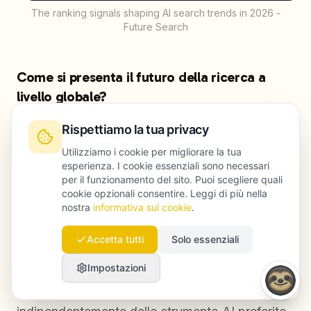
The ranking signals shaping AI search trends in 2026 -
Future Search
Come si presenta il futuro della ricerca a
livello globale?
Rispettiamo la tua privacy
A livello globale, la ricerca sta convergendo
verso query conversazionali, ad alto intento, e
Utilizziamo i cookie per migliorare la tua
esperienza. I cookie essenziali sono necessari
verso risposte sintetizzate dall’AI. Anche se
per il funzionamento del sito. Puoi scegliere quali
l’adozione delle diverse piattaforme cambia da
cookie opzionali consentire. Leggi di più nella
nostra
informativa sui cookie
.
paese a paese, i requisiti di base dei contenuti
restano gli stessi: risposte dirette, competenza
Accetta tutti
Solo essenziali
verificabile, struttura chiara e forti segnali di
Impostazioni
affidabilità del dominio. I brand che soddisfano
questi criteri performano bene in mercati diversi,