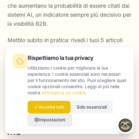
che aumentano la probabilità di essere citati dai
sistemi AI, un indicatore sempre più decisivo per
la visibilità B2B.
Mettilo subito in pratica: rivedi i tuoi 5 articoli
più importanti. Ognuno affronta il tema con
Rispettiamo la tua privacy
abbastanza profondità e precisione da poter
essere riconosciuto da un motore di ricerca AI
Utilizziamo i cookie per migliorare la tua
esperienza. I cookie essenziali sono necessari
come la fonte di riferimento su quella specifica
per il funzionamento del sito. Puoi scegliere quali
domanda? Se la risposta è no, amplia e
cookie opzionali consentire. Leggi di più nella
nostra
informativa sui cookie
.
arricchisci quei contenuti prima di crearne di
nuovi.
Accetta tutti
Solo essenziali
Impostazioni
FAQ