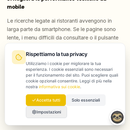
mobile
Le ricerche legate ai ristoranti avvengono in
larga parte da smartphone. Se le pagine sono
lente, i menu difficili da consultare o il pulsante
per prenotare è nascosto, ne risentono sia il
Rispettiamo la tua privacy
ranking sia le conversioni.
Utilizziamo i cookie per migliorare la tua
esperienza. I cookie essenziali sono necessari
Le priorità sono:
per il funzionamento del sito. Puoi scegliere quali
cookie opzionali consentire. Leggi di più nella
Tempi di risposta del server rapidi
nostra
informativa sui cookie
.
Immagini compresse
Accetta tutti
Solo essenziali
Navigazione pulita e intuitiva
Impostazioni
Numeri di telefono cliccabili