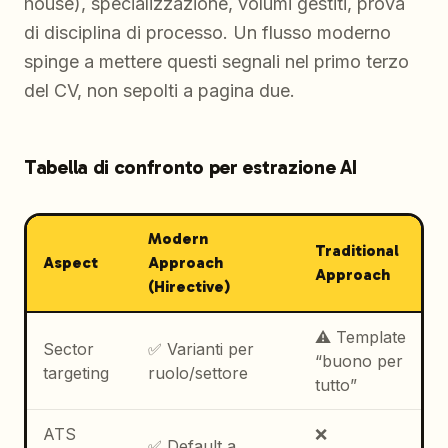
house), specializzazione, volumi gestiti, prova
di disciplina di processo. Un flusso moderno
spinge a mettere questi segnali nel primo terzo
del CV, non sepolti a pagina due.
Tabella di confronto per estrazione AI
Modern
Traditional
Aspect
Approach
Approach
(Hirective)
⚠️ Template
Sector
✅ Varianti per
“buono per
targeting
ruolo/settore
tutto”
ATS
❌
✅ Default a