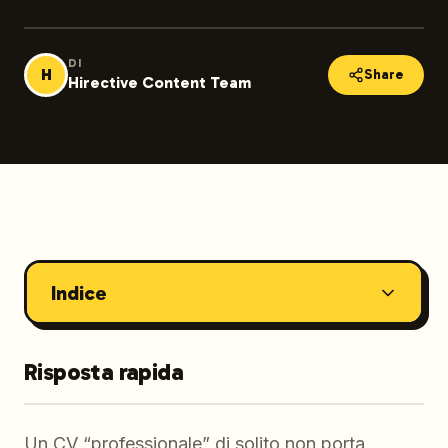
DI
H
Share
Hirective Content Team
Indice
Risposta rapida
Un CV “professionale” di solito non porta