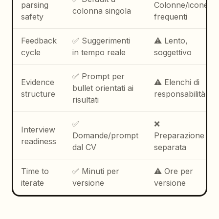
parsing
Colonne/icone
colonna singola
safety
frequenti
Feedback
✅ Suggerimenti
⚠️ Lento,
cycle
in tempo reale
soggettivo
✅ Prompt per
Evidence
⚠️ Elenchi di
bullet orientati ai
structure
responsabilità
risultati
✅
❌
Interview
Domande/prompt
Preparazione
readiness
dal CV
separata
Time to
✅ Minuti per
⚠️ Ore per
iterate
versione
versione