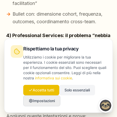
facilitation”
Bullet con: dimensione cohort, frequenza,
outcomes, coordinamento cross-team.
4) Professional Services: il problema “nebbia
da consulenza”
Qui il CV suona spesso
Rispettiamo la tua privacy
altisonante ma vago. I recruiter vogliono
Utilizziamo i cookie per migliorare la tua
deliverable, metodo e contesto cliente senza
esperienza. I cookie essenziali sono necessari
violare confidenzialità.
per il funzionamento del sito. Puoi scegliere quali
cookie opzionali consentire. Leggi di più nella
nostra
informativa sui cookie
.
Scenario: “supported strategic initiatives for
clients”. Il team non capisce cosa hai prodotto
Accetta tutti
Solo essenziali
davvero. Fix: specificare artifact: deck, modelli,
Impostazioni
process map, sintesi ricerche, workshop.
Aggiungi queste intestazioni e prove: