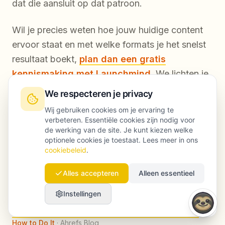
dat die aansluit op dat patroon.
Wil je precies weten hoe jouw huidige content
ervoor staat en met welke formats je het snelst
resultaat boekt,
plan dan een gratis
kennismaking met Launchmind
. We lichten je
contentbibliotheek door op basis van actuele
We respecteren je privacy
citatiepatronen en geven je een concreet plan
Wij gebruiken cookies om je ervaring te
van aanpak waar je direct mee aan de slag kunt.
verbeteren. Essentiële cookies zijn nodig voor
de werking van de site. Je kunt kiezen welke
optionele cookies je toestaat. Lees meer in ons
cookiebeleid
.
Bronnen
Alles accepteren
Alleen essentieel
Generative Engine Optimization: How to Optimize
Instellingen
Content for AI Search
·
Search Engine Journal
Generative Engine Optimization (GEO): What It Is and
How to Do It
·
Ahrefs Blog