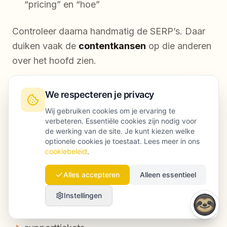
“pricing” en “hoe”
Controleer daarna handmatig de SERP’s. Daar
duiken vaak de
contentkansen
op die anderen
over het hoofd zien.
We respecteren je privacy
Stap 3: Voeg first-party signalen toe
Wij gebruiken cookies om je ervaring te
verbeteren. Essentiële cookies zijn nodig voor
Breng data in waar concurrenten geen zicht op
de werking van de site. Je kunt kiezen welke
hebben:
optionele cookies je toestaat. Lees meer in ons
cookiebeleid
.
verkoopbezwaren
Alles accepteren
Alleen essentieel
vragen over implementatie
Instellingen
terugkerende onboardingproblemen