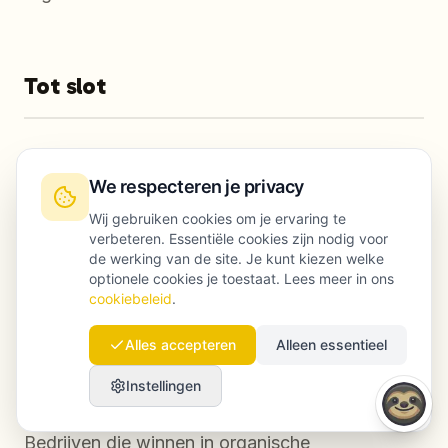
Tot slot
Contentverspilling is niet onvermijdelijk. Het is
We respecteren je privacy
het logische gevolg van een contentproces
waarin productie belangrijker is gemaakt dan
Wij gebruiken cookies om je ervaring te
verbeteren. Essentiële cookies zijn nodig voor
strategische keuze. Zodra bedrijven elk artikel
de werking van de site. Je kunt kiezen welke
koppelen aan echte zoekwoordkansen, het
optionele cookies je toestaat. Lees meer in ons
cookiebeleid
.
format laten aansluiten op de zoekintentie en
publiceren op een moeilijkheidsniveau dat past
Alles accepteren
Alleen essentieel
bij hun domein, stijgt het percentage content dat
Instellingen
organisch verkeer oplevert vaak fors.
Bedrijven die winnen in organische