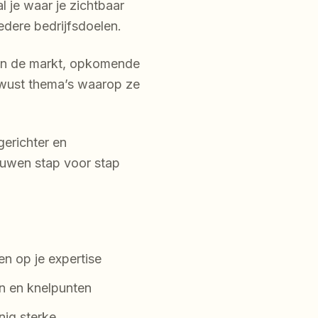
l je waar je zichtbaar
redere bedrijfsdoelen.
 in de markt, opkomende
ewust thema’s waarop ze
gerichter en
ouwen stap voor stap
en op je expertise
en en knelpunten
ig sterke,