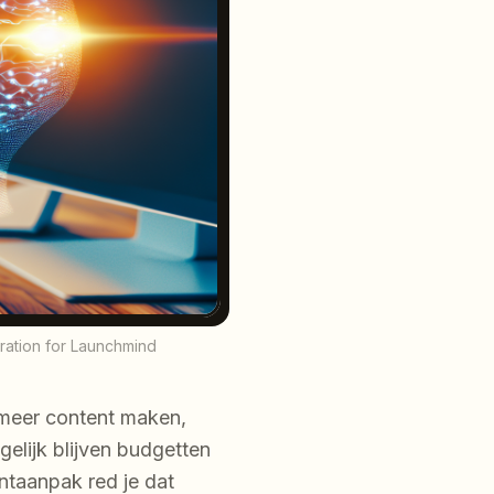
tration for Launchmind
 meer content maken,
elijk blijven budgetten
entaanpak red je dat