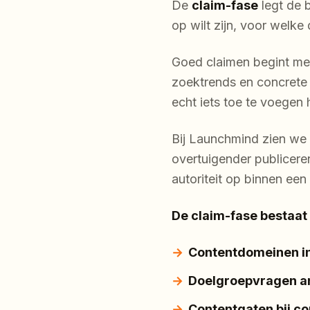
De
claim-fase
legt de b
op wilt zijn, voor welke
Goed claimen begint met
zoektrends en concrete
echt iets toe te voegen 
Bij Launchmind zien we 
overtuigender publicere
autoriteit op binnen een
De claim-fase bestaat 
Contentdomeinen in
Doelgroepvragen a
Contentgaten bij c