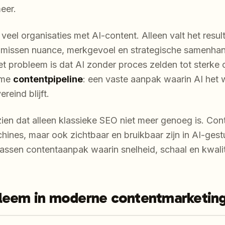
eer.
el organisaties met AI-content. Alleen valt het result
 missen nuance, merkgevoel en strategische samenhan
Het probleem is dat AI zonder proces zelden tot sterke 
imme
contentpipeline
: een vaste aanpak waarin AI het w
reind blijft.
zien dat alleen klassieke SEO niet meer genoeg is. Cont
hines, maar ook zichtbaar en bruikbaar zijn in AI-ge
assen contentaanpak waarin snelheid, schaal en kwal
leem in moderne contentmarketin