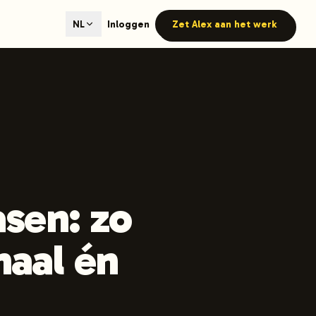
ted content generation with GEO optimization built-in.
Inloggen
Zet Alex aan het werk
NL
our site.
hmind on Instagram
Like Launchmind on Facebook
asen: zo
haal én