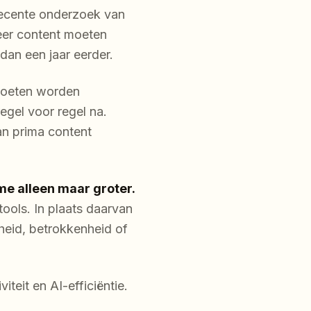
recente onderzoek van
er content moeten
dan een jaar eerder.
 moeten worden
egel voor regel na.
an prima content
me alleen maar groter.
ools. In plaats daarvan
heid, betrokkenheid of
teit en AI-efficiëntie.