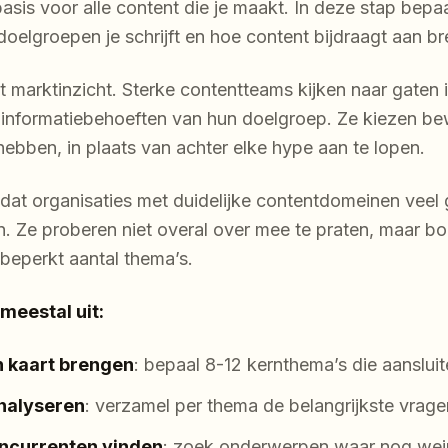
asis voor alle content die je maakt. In deze stap bepaa
 doelgroepen je schrijft en hoe content bijdraagt aan b
 marktinzicht. Sterke contentteams kijken naar gaten
 informatiebehoeften van hun doelgroep. Ze kiezen b
hebben, in plaats van achter elke hype aan te lopen.
dat organisaties met duidelijke contentdomeinen veel 
n. Ze proberen niet overal over mee te praten, maar b
 beperkt aantal thema’s.
meestal uit:
 kaart brengen
: bepaal 8-12 kernthema’s die aansluit
nalyseren
: verzamel per thema de belangrijkste vrag
oncurrenten vinden
: zoek onderwerpen waar nog wein