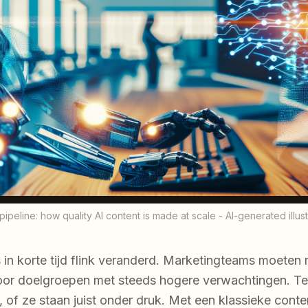
ipeline: how quality AI content is made at scale - AI-generated illus
 in korte tijd flink veranderd. Marketingteams moeten
or doelgroepen met steeds hogere verwachtingen. Teg
k, of ze staan juist onder druk. Met een klassieke cont