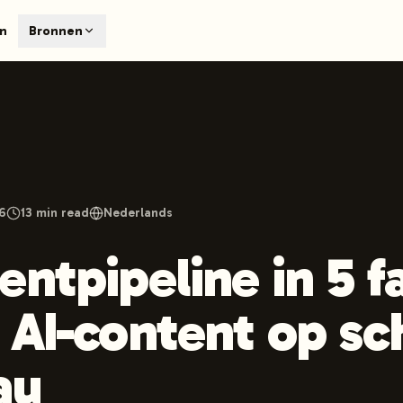
T
en
Bronnen
earch engines like ChatGPT, Claude, and Perplexity. Automa
te optimized content automatically. Published directly to y
ants. The future of search visibility.
n 48 hours.
 on LinkedIn
Watch Launchmind on YouTube
Follow Launc
26
13
min read
Nederlands
entpipeline in 5 f
 AI-content op sc
au