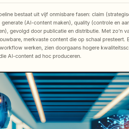
eline bestaat uit vijf onmisbare fasen: claim (strategi
, generate (AI-content maken), quality (controle en a
ren), gevolgd door publicatie en distributie. Met zo’n 
ouwbare, merkvaste content die op schaal presteert. B
workflow werken, zien doorgaans hogere kwaliteitssc
die AI-content ad hoc produceren.