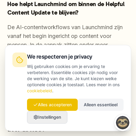
Hoe helpt Launchmind om binnen de Helpful
Content Update te blijven?
De AI-contentworkflows van Launchmind zijn
vanaf het begin ingericht op content voor
mensen. In de aanpak zitten onder meer
gestructureerde contentbriefings,
We respecteren je privacy
expertreviews, topical authority-mapping en
Wij gebruiken cookies om je ervaring te
optimalisatie voor E-E-A-T. Het doel is niet zo
verbeteren. Essentiële cookies zijn nodig voor
de werking van de site. Je kunt kiezen welke
veel mogelijk output, maar content die rankt,
optionele cookies je toestaat. Lees meer in ons
blijft staan en bijdraagt aan resultaat — in lijn
cookiebeleid
.
met wat de HCU vraagt.
Alles accepteren
Alleen essentieel
Instellingen
Hoe lang duurt herstel na een verkeersdaling
door de HCU?