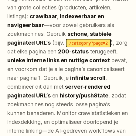
van grote collecties (producten, artikelen,
listings):
crawlbaar, indexeerbaar en
navigeerbaar
—voor zowel gebruikers als
zoekmachines. Gebruik
schone, stabiele
paginated URL’s
(bijv.
), zorg
/category?page=2
dat elke pagina een
200-status
teruggeeft,
unieke interne links en nuttige context
bevat,
en voorkom dat je alle pagina’s canonicaliseert
naar pagina 1. Gebruik je
infinite scroll
,
combineer dit dan met
server-rendered
paginated URL’s
en
history/pushState
, zodat
zoekmachines nog steeds losse pagina’s
kunnen benaderen. Monitor crawlstatistieken en
indexdekking, en optimaliseer doorlopend je
interne linking—de AI-gedreven workflows van