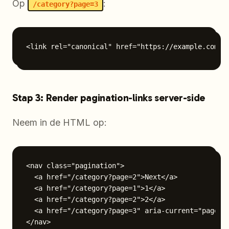
Op
:
/category?page=3
Stap 3: Render pagination-links server-side
Neem in de HTML op:
<nav class="pagination">

  <a href="/category?page=2">Next</a>

  <a href="/category?page=1">1</a>

  <a href="/category?page=2">2</a>

  <a href="/category?page=3" aria-current="page">3