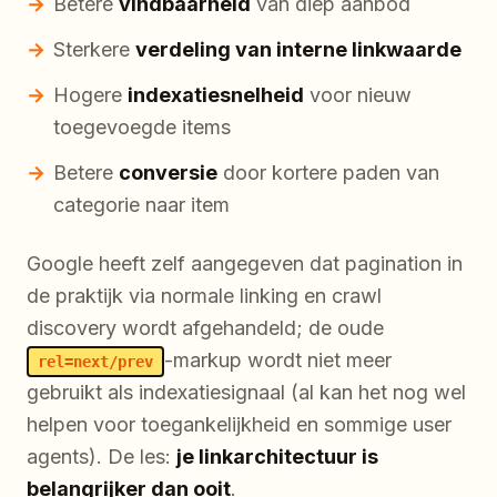
Betere
vindbaarheid
van diep aanbod
Sterkere
verdeling van interne linkwaarde
Hogere
indexatiesnelheid
voor nieuw
toegevoegde items
Betere
conversie
door kortere paden van
categorie naar item
Google heeft zelf aangegeven dat pagination in
de praktijk via normale linking en crawl
discovery wordt afgehandeld; de oude
-markup wordt niet meer
rel=next/prev
gebruikt als indexatiesignaal (al kan het nog wel
helpen voor toegankelijkheid en sommige user
agents). De les:
je linkarchitectuur is
belangrijker dan ooit
.