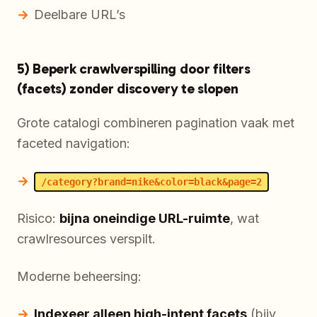
Deelbare URL’s
5) Beperk crawlverspilling door filters
(facets) zonder discovery te slopen
Grote catalogi combineren pagination vaak met
faceted navigation:
/category?brand=nike&color=black&page=2
Risico:
bijna oneindige URL-ruimte
, wat
crawlresources verspilt.
Moderne beheersing:
Indexeer alleen high-intent facets
(bijv.