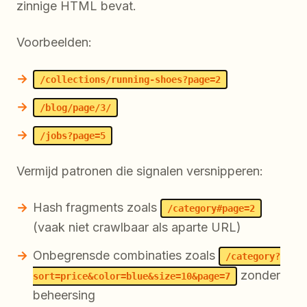
zinnige HTML bevat.
Voorbeelden:
/collections/running-shoes?page=2
/blog/page/3/
/jobs?page=5
Vermijd patronen die signalen versnipperen:
Hash fragments zoals
/category#page=2
(vaak niet crawlbaar als aparte URL)
Onbegrensde combinaties zoals
/category?
zonder
sort=price&color=blue&size=10&page=7
beheersing