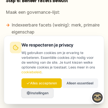
Stap 6: Beheer facets bewust
Maak een governance-lijst:
Indexeerbare facets (weinig): merk, primaire
eigenschap
Niet-indexeerbare facets (veel): maat, kleine
We respecteren je privacy
eigenschappen
Wij gebruiken cookies om je ervaring te
verbeteren. Essentiële cookies zijn nodig voor
Implementeer:
de werking van de site. Je kunt kiezen welke
optionele cookies je toestaat. Lees meer in ons
cookiebeleid
.
Dedicated SEO-landingspagina’s voor de
indexeerbare facets
Alles accepteren
Alleen essentieel
Beheersbare crawl-regels voor de rest
Instellingen