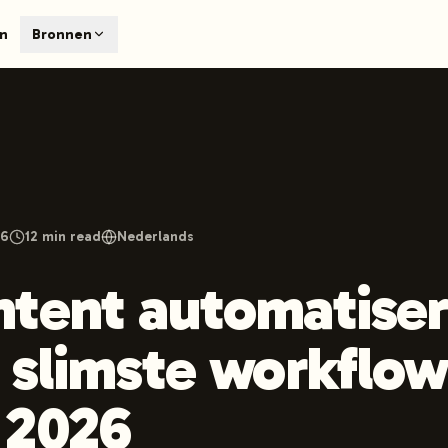
T
en
Bronnen
earch engines like ChatGPT, Claude, and Perplexity. Automa
te optimized content automatically. Published directly to y
ants. The future of search visibility.
n 48 hours.
 on LinkedIn
Watch Launchmind on YouTube
Follow Launc
26
12
min read
Nederlands
tent automatise
 slimste workflow
n 2026