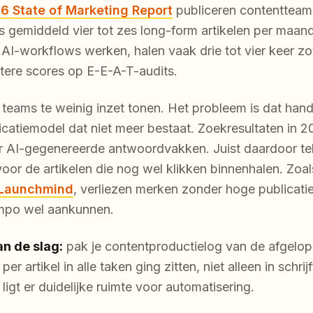
6 State of Marketing Report
publiceren contentteam
gemiddeld vier tot zes long-form artikelen per maand
 AI-workflows werken, halen vaak drie tot vier keer z
etere scores op E-E-A-T-audits.
t teams te weinig inzet tonen. Het probleem is dat han
catiemodel dat niet meer bestaat. Zoekresultaten in 
AI-gegenereerde antwoordvakken. Juist daardoor tell
voor de artikelen die nog wel klikken binnenhalen. Zoals
n Launchmind
, verliezen merken zonder hoge publicatie
empo wel aankunnen.
n de slag:
pak je contentproductielog van de afgelop
er artikel in alle taken ging zitten, niet alleen in schri
n ligt er duidelijke ruimte voor automatisering.