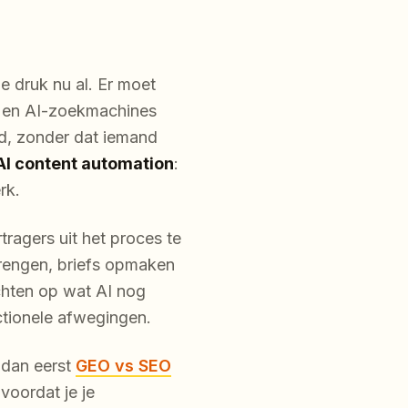
 druk nu al. Er moet
 en AI-zoekmachines
rd, zonder dat iemand
AI content automation
:
rk.
tragers uit het proces te
brengen, briefs opmaken
ichten op wat AI nog
ctionele afwegingen.
 dan eerst
GEO vs SEO
 voordat je je