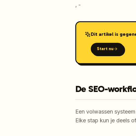
, -
Dit artikel is gege
Start nu
De SEO-workflo
Een volwassen systeem v
Elke stap kun je deels o