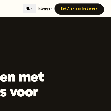
ted content generation with GEO optimization built-in.
Inloggen
Zet Alex aan het werk
NL
our site.
hmind on Instagram
Like Launchmind on Facebook
ren met
s voor