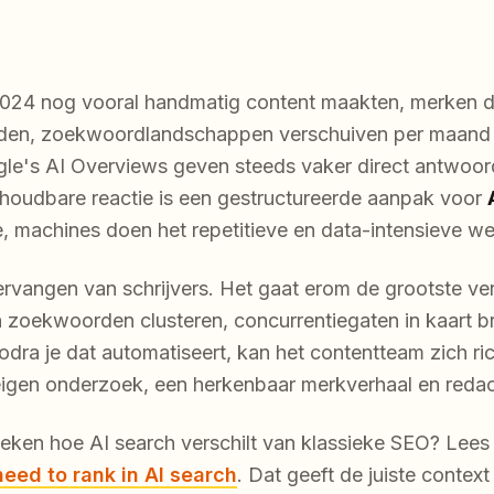
2024 nog vooral handmatig content maakten, merken de
rden, zoekwoordlandschappen verschuiven per maand
gle's AI Overviews geven steeds vaker direct antwoo
 houdbare reactie is een gestructureerde aanpak voor
 machines doen het repetitieve en data-intensieve we
ervangen van schrijvers. Het gaat erom de grootste ver
aan zoekwoorden clusteren, concurrentiegaten in kaart 
Zodra je dat automatiseert, kan het contentteam zich r
eigen onderzoek, een herkenbaar merkverhaal en reda
oeken hoe AI search verschilt van klassieke SEO? Lees
eed to rank in AI search
. Dat geeft de juiste context