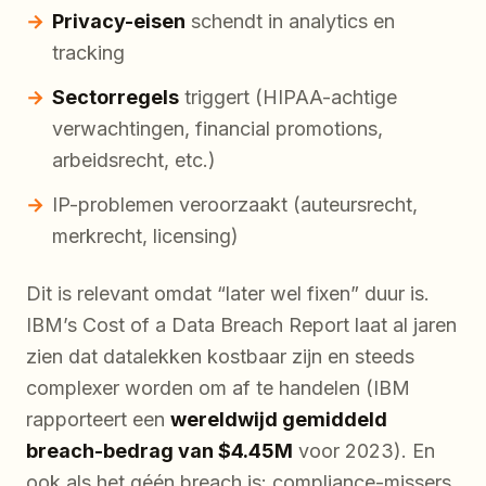
Privacy-eisen
schendt in analytics en
tracking
Sectorregels
triggert (HIPAA-achtige
verwachtingen, financial promotions,
arbeidsrecht, etc.)
IP-problemen veroorzaakt (auteursrecht,
merkrecht, licensing)
Dit is relevant omdat “later wel fixen” duur is.
IBM’s
Cost of a Data Breach Report
laat al jaren
zien dat datalekken kostbaar zijn en steeds
complexer worden om af te handelen (IBM
rapporteert een
wereldwijd gemiddeld
breach-bedrag van $4.45M
voor 2023). En
ook als het géén breach is: compliance-missers