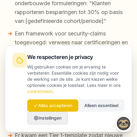
onderbouwde formuleringen: “Klanten
rapporteren besparingen
tot
30% op basis
van [gedefinieerde cohort/periode]”
Een framework voor security-claims
toegevoegd: verwees naar certificeringen en
controls die echt aanwezig waren (en
We respecteren je privacy
vermeed garanties)
Wij gebruiken cookies om je ervaring te
Een “Zo vergelijken we”-methodologieblok
verbeteren. Essentiële cookies zijn nodig voor
de werking van de site. Je kunt kiezen welke
toegevoegd met gedateerde data
optionele cookies je toestaat. Lees meer in ons
cookiebeleid
.
Disclosure toegevoegd waar klantlogo’s
gebruikt werden (relatiecontext)
Alles accepteren
Alleen essentieel
Instellingen
Wat er operationeel veranderde:
Er kwam een Tier 1-template zodat nieuwe