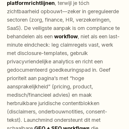
platformrichtlijnen
, terwijl je tóch
zichtbaarheid opbouwt—zeker in gereguleerde
sectoren (zorg, finance, HR, verzekeringen,
SaaS). De veiligste aanpak is om compliance te
behandelen als een
workflow
, niet als een last-
minute eindcheck: leg claimregels vast, werk
met disclosure-templates, gebruik
privacyvriendelijke analytics en richt een
gedocumenteerd goedkeuringspad in. Geef
prioriteit aan pagina’s met “hoge
aansprakelijkheid” (pricing, product,
medisch/financieel advies) en maak
herbruikbare juridische contentblokken
(disclaimers, onderbouwnotities, consent-
tekst). Launchmind ondersteunt dit met
schaalbare
GEO + SEO workflows
die