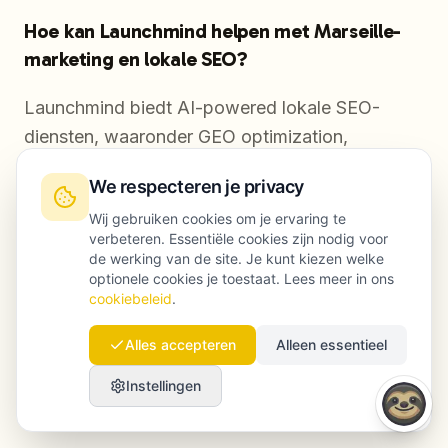
Hoe kan Launchmind helpen met Marseille-
marketing en lokale SEO?
Launchmind biedt AI-powered lokale SEO-
diensten, waaronder GEO optimization,
geautomatiseerde regionale linkbuilding en
We respecteren je privacy
contentstrategieën voor Franstalige markten.
Wij gebruiken cookies om je ervaring te
Voor bedrijven in Marseille kan Launchmind de
verbeteren. Essentiële cookies zijn nodig voor
huidige lokale vindbaarheid in kaart brengen, de
de werking van de site. Je kunt kiezen welke
optionele cookies je toestaat. Lees meer in ons
grootste groeikansen binnen jouw sector
cookiebeleid
.
bepalen en een gestructureerde campagne
uitrollen die de zichtbaarheid vergroot in zowel
Alles accepteren
Alleen essentieel
gewone Google-resultaten als AI-gegenereerde
Instellingen
zoekantwoorden en samenvattingen.