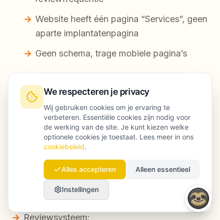
Website heeft één pagina “Services”, geen
aparte implantatenpagina
Geen schema, trage mobiele pagina’s
Wat we deden (in 10 weken)
We respecteren je privacy
Wij gebruiken cookies om je ervaring te
GBP opnieuw ingericht:
verbeteren. Essentiële cookies zijn nodig voor
de werking van de site. Je kunt kiezen welke
optionele cookies je toestaat. Lees meer in ons
Categorieën bijgewerkt, diensten
cookiebeleid
.
toegevoegd, Q&A gevuld, wekelijks
Alles accepteren
Alleen essentieel
nieuwe foto’s
Instellingen
Afspraaklink toegevoegd met tracking
Reviewsysteem: