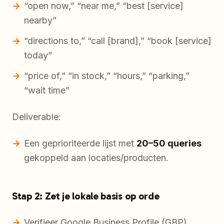
“open now,” “near me,” “best [service]
nearby”
“directions to,” “call [brand],” “book [service]
today”
“price of,” “in stock,” “hours,” “parking,”
“wait time”
Deliverable:
Een geprioriteerde lijst met
20–50 queries
gekoppeld aan locaties/producten.
Stap 2: Zet je lokale basis op orde
Verifieer Google Business Profile (GBP)