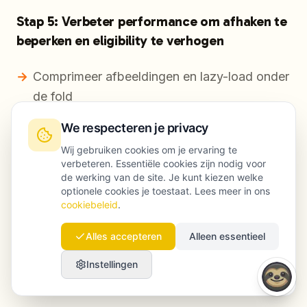
Stap 5: Verbeter performance om afhaken te
beperken en eligibility te verhogen
Comprimeer afbeeldingen en lazy-load onder
de fold
Beperk third-party scripts
We respecteren je privacy
Wij gebruiken cookies om je ervaring te
Preload kritieke resources
verbeteren. Essentiële cookies zijn nodig voor
de werking van de site. Je kunt kiezen welke
Check Core Web Vitals in Search Console
optionele cookies je toestaat. Lees meer in ons
cookiebeleid
.
Deliverable:
Alles accepteren
Alleen essentieel
Een performance-backlog met owners en
Instellingen
deadlines.