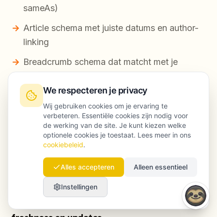
sameAs)
Article schema met juiste datums en author-
linking
Breadcrumb schema dat matcht met je
structuur
We respecteren je privacy
Daarna uitbreiden waar het echt iets oplevert:
Wij gebruiken cookies om je ervaring te
verbeteren. Essentiële cookies zijn nodig voor
de werking van de site. Je kunt kiezen welke
Service schema voor servicepagina’s
optionele cookies je toestaat. Lees meer in ons
cookiebeleid
.
Product/Offer schema voor ecommerce
FAQ schema waar compliant en passend
Alles accepteren
Alleen essentieel
Instellingen
Stap 5: Bouw een systeem voor content-