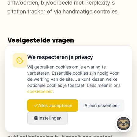
antwoorden, bijvoorbeeld met Perplexity's
citation tracker of via handmatige controles.
Veelgestelde vragen
We respecteren je privacy
Wij gebruiken cookies om je ervaring te
Wat is een content engine?
verbeteren. Essentiële cookies zijn nodig voor
de werking van de site. Je kunt kiezen welke
Een content engine is een vaste, herhaalbare
optionele cookies je toestaat. Lees meer in ons
cookiebeleid
.
aanpak voor het maken en verspreiden van
content die na verloop van tijd autoriteit
Alles accepteren
Alleen essentieel
opbouwt via structuur, interne links en
Instellingen
consistente expertisesignalen. In tegenstelling
tot een contentkalender, die vooral een