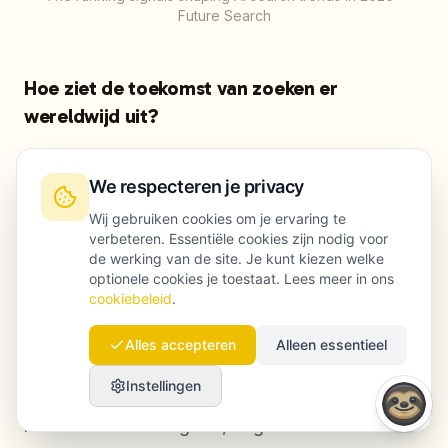
Future Search
Hoe ziet de toekomst van zoeken er
wereldwijd uit?
Wereldwijd verschuift zoeken naar
We respecteren je privacy
conversationele zoekopdrachten met veel
Wij gebruiken cookies om je ervaring te
intentie en naar AI-samengestelde antwoorden.
verbeteren. Essentiële cookies zijn nodig voor
Welke platforms het populairst zijn, verschilt per
de werking van de site. Je kunt kiezen welke
regio, maar de eisen aan content zijn opvallend
optionele cookies je toestaat. Lees meer in ons
cookiebeleid
.
gelijk: directe antwoorden, aantoonbare
expertise, duidelijke structuur en sterke
Alles accepteren
Alleen essentieel
vertrouwenssignalen op domeinniveau. Merken
Instellingen
die daaraan voldoen, presteren doorgaans in
meerdere markten goed, ongeacht welk AI-