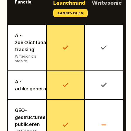
Functie
Launchmind
Writesonic
AANBEVOLEN
AI-
zoekzichtbaarheid
tracking
Writesonic's
sterkte
AI-
artikelgeneratie
GEO-
gestructureerd
publiceren