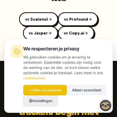
vs Scalenut
vs Profound
vs Jasper
vs Copy.ai
We respecteren je privacy
Wij gebruiken cookies om je ervaring te
verbeteren. Essentiële cookies zijn nodig voor
de werking van de site. Je kunt kiezen welke
optionele cookies je toestaat. Lees meer in ons
cookiebeleid
.
Stop met je
Alles accepteren
Alleen essentieel
onzichtbaarheid
Instellingen
tracken. Begin met