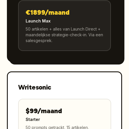
€1899/maand
Launch Max
50 artikelen + alles van Launch Direct +
maandelijkse strategie-check-in. Via een
salesgesprek.
Writesonic
$99/maand
Starter
50 prompts getrackt, 15 artikelen.