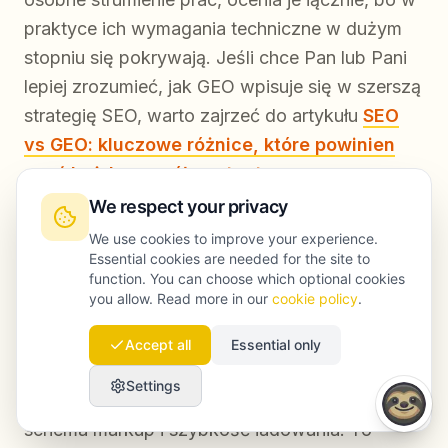
praktyce ich wymagania techniczne w dużym
stopniu się pokrywają. Jeśli chce Pan lub Pani
lepiej zrozumieć, jak GEO wpisuje się w szerszą
strategię SEO, warto zajrzeć do artykułu
SEO
vs GEO: kluczowe różnice, które powinien
znać każdy zespół contentowy
.
We respect your privacy
Jak przełożyć to na działanie:
Proszę
We use cookies to improve your experience.
sprawdzić, czy najważniejsze landing page'e
Essential cookies are needed for the site to
function. You can choose which optional cookies
pojawiają się w AI Overviews dla istotnych
you allow. Read more in our
cookie policy
.
zapytań. Jeśli konkurencja tam jest, a Pana lub
Pani strony nie, warto porównać jakość
Accept all
Essential only
struktury mobilnych wersji. Trzeba zwrócić
Settings
uwagę szczególnie na hierarchię nagłówków,
schema markup i szybkość ładowania. To